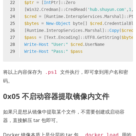
22
$ptr
 = [
Int
Ptr
]::Zero
23
[
Win32.Credman
]::CredRead(
'hub.shuyun.com'
,
1
,
24
$cred
 = [
Runtime.InteropServices.Marshal
]::Pt
25
$bytes
 = 
New-Object
 byte[] 
$cred
.CredentialBl
26
[
Runtime.InteropServices.Marshal
]::
Copy
(
$cred
27
$pass
 = [
Text.Encoding
]::UTF8.GetString(
$byte
28
Write-Host
"User:"
$cred
.UserName
29
Write-Host
"Pass:"
$pass
将以上内容保存为
文件执行，即可拿到用户名和密
.ps1
码。
0x05 不启动容器提取镜像内文件
如果只是想从镜像中提取某个文件，不需要创建或启动容
器，直接解压 tar 包即可。
Docker 镜像本质上是分层的 tar 包，
用的
docker load