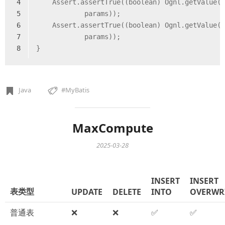
4
    Assert.assertTrue((
boolean
) Ognl.getValue(
5
            params));  
6
    Assert.assertTrue((
boolean
) Ognl.getValue(
7
            params));  
8
}
Java
MyBatis
MaxCompute
2025-03-28
INSERT
INSERT
表类型
UPDATE
DELETE
INTO
OVERWR
普通表
❌
❌
✅
✅