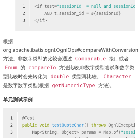
1
<
if
test
=
"sessionId != null and sessionId
2
    AND t.session_id = #{sessionId}  
3
</
if
>
根据
org.apache.ibatis.ognl.OgnlOps#compareWithConversio
方法。非数字类型的比较会通过
接口或者
Comparable
的
方法比较,非数字类型尝试和数字类
Enum
compareTo
型比较时会先转化为
类型再比较。
double
Character
是数字数字类型(根据
方法)。
getNumericType
单元测试示例
1
@Test
2
public
void
testQuoteChar
()
throws
 OgnlExcepti
3
    Map<String, Object> params = Map.of(
"sessi