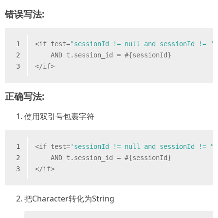
错误写法:
1
<
if
test
=
"sessionId != null and sessionId != '
2
    AND t.session_id = #{sessionId}  
3
</
if
>
正确写法:
使用双引号包裹字符
1
<
if
test
=
'sessionId != null and sessionId != "
2
    AND t.session_id = #{sessionId}  
3
</
if
>
把Character转化为String