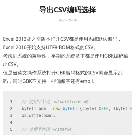
导出CSV编码选择
2025-06-16
Excel 2013及之前版本打开CSV都是使用系统默认编码，
Excel 2016开始支持UTF8-BOM格式的CSV。
考虑到系统的兼容性，早期的系统基本都是使用GBK编码输
出CSV。
但是当英文操作系统打开GBK编码格式的CSV就会显示乱
码，同时GBK不支持一些偏僻字还有emoji。
1
// 使用字节流 outputStream 时
2
byte
[] bom = 
new
byte
[] {(
byte
) 
0xEF
, (
byte
) 
0
3
os.write(bom);
4
5
// 使用字符流 writer时