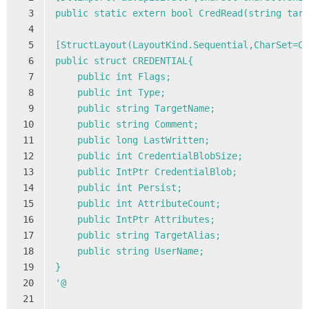
3
public static extern bool CredRead(string tar
4
5
[StructLayout(LayoutKind.Sequential,CharSet=C
6
public struct CREDENTIAL{
7
    public int Flags;
8
    public int Type;
9
    public string TargetName;
10
    public string Comment;
11
    public long LastWritten;
12
    public int CredentialBlobSize;
13
    public IntPtr CredentialBlob;
14
    public int Persist;
15
    public int AttributeCount;
16
    public IntPtr Attributes;
17
    public string TargetAlias;
18
    public string UserName;
19
}
20
'@
21