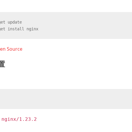
get update
get install nginx
pen Source
置
 nginx/1.23.2