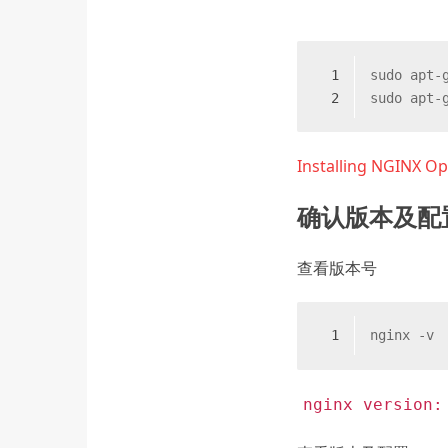
1
sudo apt-
2
sudo apt-
Installing NGINX O
确认版本及配
查看版本号
1
nginx -v
nginx version: