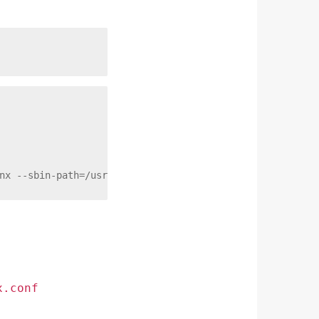
nx --sbin-path=/usr/sbin/nginx --modules-path=/usr/lib64
x.conf