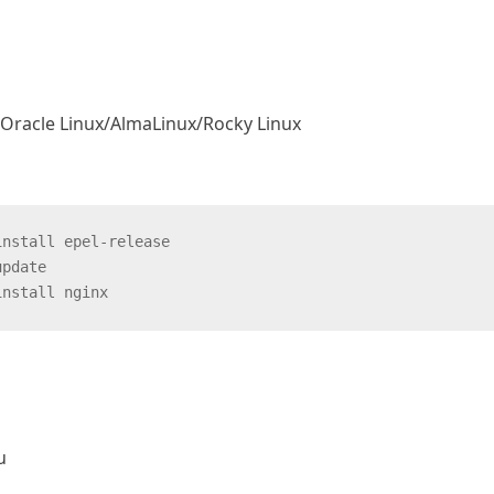
Oracle Linux/AlmaLinux/Rocky Linux
install epel-release
update
install nginx
u