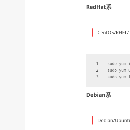
RedHat系
CentOS/RHEL/ 
1
sudo yum 
2
sudo yum 
3
sudo yum 
Debian系
Debian/Ubunt